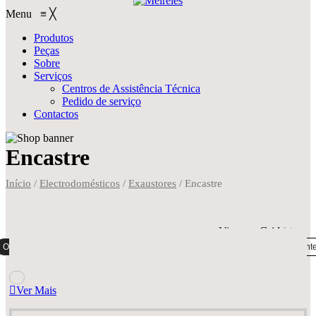
Menu
≡
╳
Produtos
Peças
Sobre
Serviços
Centros de Assistência Técnica
Pedido de serviço
Contactos
Encastre
Início
/
Electrodomésticos
/
Exaustores
/
Encastre
View on
Grid
List
Ordenação padrão
Ordenar por popularidade
Ordenar por mais recent
Ver Mais