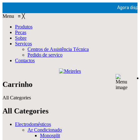
Agora dispo
Menu
≡
╳
Produtos
Peças
Sobre
Serviços
Centros de Assistência Técnica
Pedido de serviço
Contactos
Carrinho
All Categories
All Categories
Electrodomésticos
Ar Condicionado
Monosplit