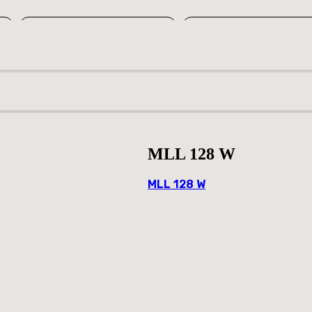
es
Ordenar por preço: menor para maior
Ordenar por preço: maior para 
MLL 128 W
MLL 128 W