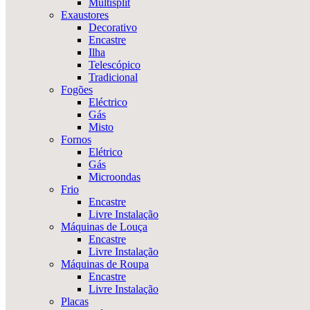
Multisplit
Exaustores
Decorativo
Encastre
Ilha
Telescópico
Tradicional
Fogões
Eléctrico
Gás
Misto
Fornos
Elétrico
Gás
Microondas
Frio
Encastre
Livre Instalação
Máquinas de Louça
Encastre
Livre Instalação
Máquinas de Roupa
Encastre
Livre Instalação
Placas