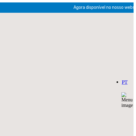
Agora disponível no nosso website a
PT