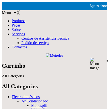
Agora disponí
Menu
≡
╳
Produtos
Peças
Sobre
Serviços
Centros de Assistência Técnica
Pedido de serviço
Contactos
Carrinho
All Categories
All Categories
Electrodomésticos
Ar Condicionado
Monosplit