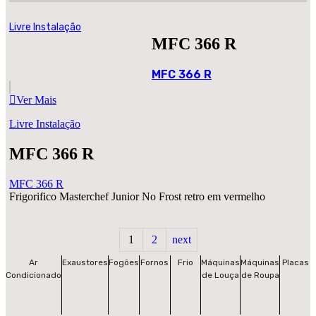
Livre Instalação
MFC 366 R
MFC 366 R
Ver Mais
Livre Instalação
MFC 366 R
MFC 366 R
Frigorifico Masterchef Junior No Frost retro em vermelho
1
2
next
Ar
Exaustores
Fogões
Fornos
Frio
Máquinas
Máquinas
Placas
Condicionado
de Louça
de Roupa