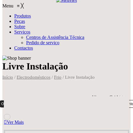
Menu
≡
╳
Produtos
Peças
Sobre
Serviços
Centros de Assistência Técnica
Pedido de serviço
Contactos
Livre Instalação
Início
/
Electrodomésticos
/
Frio
/
Livre Instalação
View on
Grid
List
Ordenação padrão
Ordenar por popularidade
Ordenar por mais recent
Ver Mais