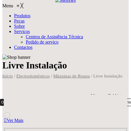
Menu
≡
╳
Produtos
Peças
Sobre
Serviços
Centros de Assistência Técnica
Pedido de serviço
Contactos
Livre Instalação
Início
/
Electrodomésticos
/
Máquinas de Roupa
/
Livre Instalação
View on
Grid
List
Ordenação padrão
Ordenar por popularidade
Ordenar por mais recent
Ver Mais