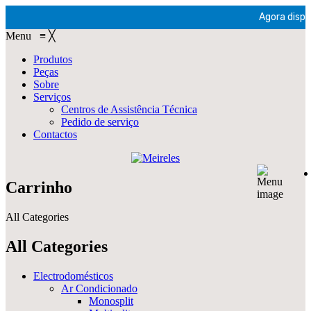
Agora dispon
Menu
≡
╳
Produtos
Peças
Sobre
Serviços
Centros de Assistência Técnica
Pedido de serviço
Contactos
Carrinho
All Categories
All Categories
Electrodomésticos
Ar Condicionado
Monosplit