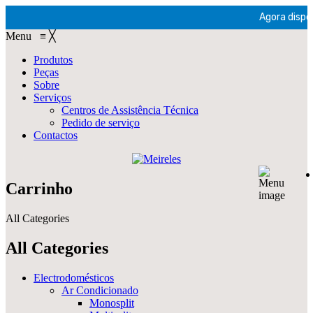
Agora dispon
Menu
≡
╳
Produtos
Peças
Sobre
Serviços
Centros de Assistência Técnica
Pedido de serviço
Contactos
Carrinho
All Categories
All Categories
Electrodomésticos
Ar Condicionado
Monosplit