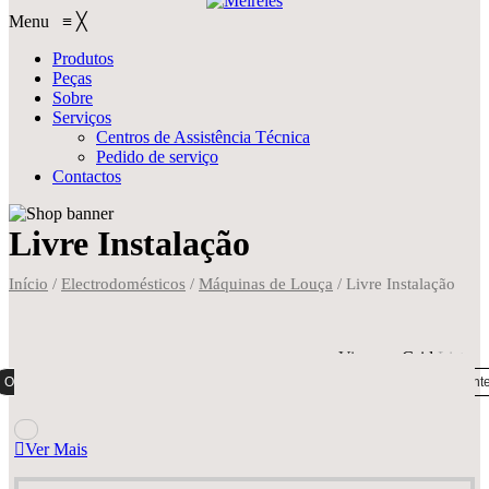
Menu
≡
╳
Produtos
Peças
Sobre
Serviços
Centros de Assistência Técnica
Pedido de serviço
Contactos
Livre Instalação
Início
/
Electrodomésticos
/
Máquinas de Louça
/
Livre Instalação
View on
Grid
List
Ordenação padrão
Ordenar por popularidade
Ordenar por mais recent
Ver Mais