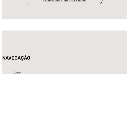
NAVEGAÇÃO
Loja
História
Contactos
Centros de Assistência Técnica
Log in / Registar
LEGAL
Política de Privacidade