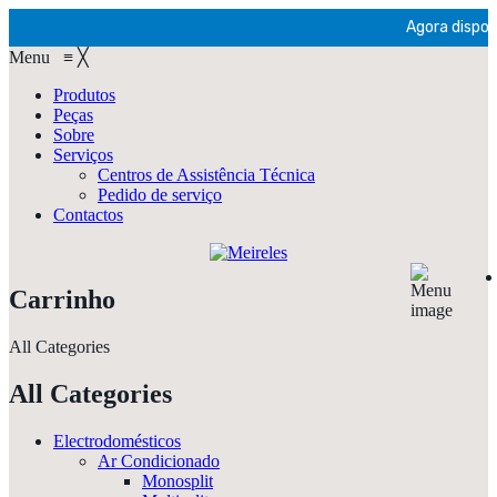
Agora disponí
Menu
≡
╳
Produtos
Peças
Sobre
Serviços
Centros de Assistência Técnica
Pedido de serviço
Contactos
Carrinho
All Categories
All Categories
Electrodomésticos
Ar Condicionado
Monosplit