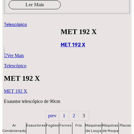
Ler Mais
Telescópico
MET 192 X
MET 192 X
Ver Mais
Telescópico
MET 192 X
MET 192 X
Exaustor telescópico de 90cm
prev
1
2
3
Ar
Exaustores
Fogões
Fornos
Frio
Máquinas
Máquinas
Placas
Condicionado
de Louça
de Roupa