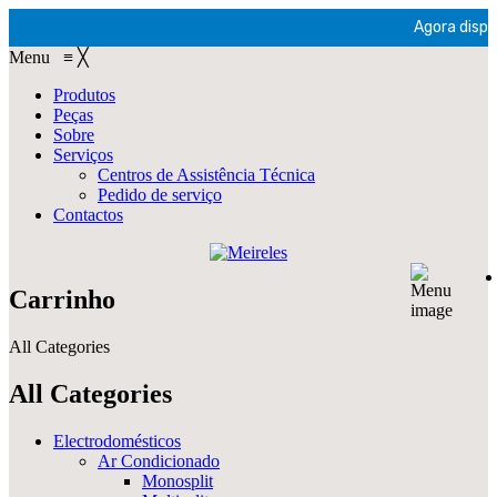
Agora dispon
Menu
≡
╳
Produtos
Peças
Sobre
Serviços
Centros de Assistência Técnica
Pedido de serviço
Contactos
Carrinho
All Categories
All Categories
Electrodomésticos
Ar Condicionado
Monosplit