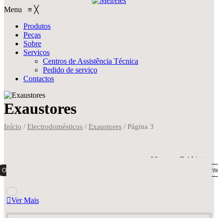
Menu
≡
╳
Produtos
Peças
Sobre
Serviços
Centros de Assistência Técnica
Pedido de serviço
Contactos
Exaustores
Início
/
Electrodomésticos
/
Exaustores
/
Página 3
View on
Grid
List
Ordenação padrão
Ordenar por popularidade
Ordenar por mais recent
Ver Mais