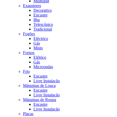
Multisplit
Exaustores
Decorativo
Encastre
Ilha
Telescópico
Tradicional
Fogões
Eléctrico
Gás
Misto
Fornos
Elétrico
Gás
Microondas
Frio
Encastre
Livre Instalação
Máquinas de Louça
Encastre
Livre Instalação
Máquinas de Roupa
Encastre
Livre Instalação
Placas