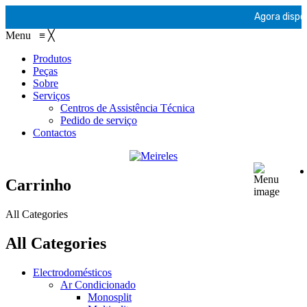
Agora dispon
Menu
≡
╳
Produtos
Peças
Sobre
Serviços
Centros de Assistência Técnica
Pedido de serviço
Contactos
Carrinho
All Categories
All Categories
Electrodomésticos
Ar Condicionado
Monosplit