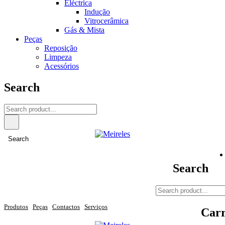
Eléctrica
Indução
Vitrocerâmica
Gás & Mista
Peças
Reposição
Limpeza
Acessórios
Search
Search
Search
Produtos
Peças
Contactos
Serviços
Carr