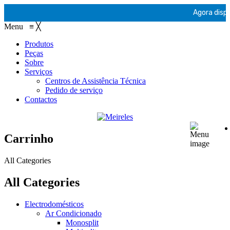
Agora dispo
Menu
≡
╳
Produtos
Peças
Sobre
Serviços
Centros de Assistência Técnica
Pedido de serviço
Contactos
Carrinho
All Categories
All Categories
Electrodomésticos
Ar Condicionado
Monosplit