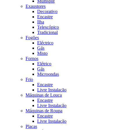
Multisplit
Exaustores
Decorativo
Encastre
Ilha
Telescópico
Tradicional
Fogões
Eléctrico
Gás
Misto
Fornos
Elétrico
Gás
Microondas
Frio
Encastre
Livre Instalação
Máquinas de Louça
Encastre
Livre Instalação
Máquinas de Roupa
Encastre
Livre Instalação
Placas