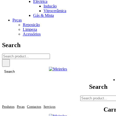
Eléctrica
Indução
Vitrocerâmica
Gás & Mista
Peças
Reposição
Limpeza
Acessórios
Search
Search
Search
Produtos
Peças
Contactos
Serviços
Carr