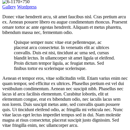
Gallery
Wordpress
Donec vitae hendrerit arcu, sit amet faucibus nisl. Cras pretium arcu
ex. Aenean posuere libero eu augue condimentum rhoncus. Praesent
ornare tortor ac ante egestas hendrerit. Aliquam et metus pharetra,
bibendum massa nec, fermentum odio.
Quisque semper nunc vitae erat pellentesque, ac
placerat arcu consectetur. In venenatis elit ac ultrices
convallis. Duis est nisi, tincidunt ac urna sed, cursus
blandit lectus. In ullamcorper sit amet ligula ut eleifend.
Proin dictum tempor ligula, ac feugiat metus. Sed
finibus tortor eu scelerisque scelerisque.
Aenean et tempor eros, vitae sollicitudin velit. Etiam varius enim nec
quam tempor, sed efficitur ex ultrices. Phasellus pretium est vel dui
vestibulum condimentum. Aenean nec suscipit nibh. Phasellus nec
lacus id arcu facilisis elementum. Curabitur lobortis, elit ut
elementum congue, erat ex bibendum odio, nec iaculis lacus sem
non lorem. Duis suscipit metus ante, sed convallis quam posuere
quis. Ut tincidunt eleifend odio, ac fringilla mi vehicula nec. Nunc
vitae lacus eget lectus imperdiet tempus sed in dui. Nam molestie
magna at risus consectetur, placerat suscipit justo dignissim. Sed
vitae fringilla enim, nec ullamcorper arcu.