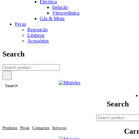
Eléctrica
Indução
Vitrocerâmica
Gás & Mista
Peças
Reposição
Limpeza
Acessórios
Search
Search
Search
Produtos
Peças
Contactos
Serviços
Carr