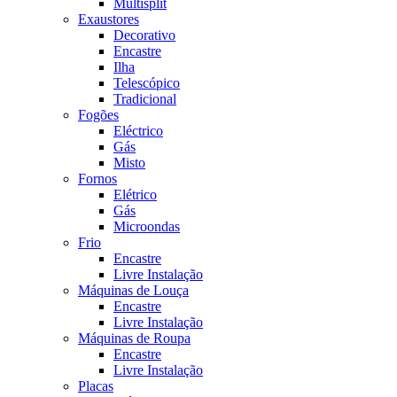
Multisplit
Exaustores
Decorativo
Encastre
Ilha
Telescópico
Tradicional
Fogões
Eléctrico
Gás
Misto
Fornos
Elétrico
Gás
Microondas
Frio
Encastre
Livre Instalação
Máquinas de Louça
Encastre
Livre Instalação
Máquinas de Roupa
Encastre
Livre Instalação
Placas