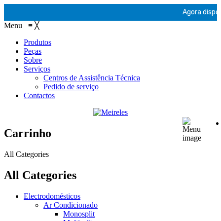
Agora dispon
Menu
≡
╳
Produtos
Peças
Sobre
Serviços
Centros de Assistência Técnica
Pedido de serviço
Contactos
Carrinho
All Categories
All Categories
Electrodomésticos
Ar Condicionado
Monosplit