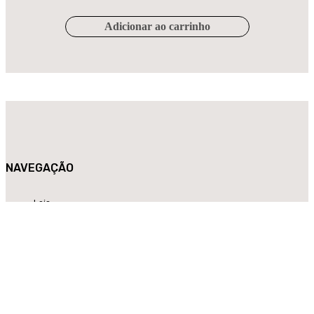
Adicionar ao carrinho
NAVEGAÇÃO
Loja
História
Contactos
Centros de Assistência Técnica
Log in / Registar
LEGAL