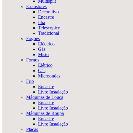
Multisplit
Exaustores
Decorativo
Encastre
Ilha
Telescópico
Tradicional
Fogões
Eléctrico
Gás
Misto
Fornos
Elétrico
Gás
Microondas
Frio
Encastre
Livre Instalação
Máquinas de Louça
Encastre
Livre Instalação
Máquinas de Roupa
Encastre
Livre Instalação
Placas