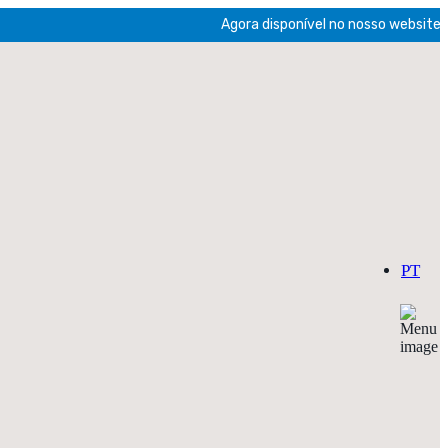
Agora disponível no nosso website a ve
PT