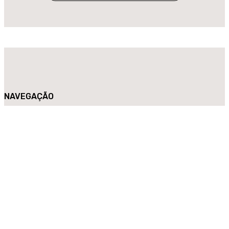
NAVEGAÇÃO
Loja
História
Contactos
Centros de Assistência Técnica
Log in / Registar
LEGAL
Política de Privacidade