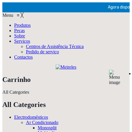
Agora disponí
Menu
≡
╳
Produtos
Peças
Sobre
Serviços
Centros de Assistência Técnica
Pedido de serviço
Contactos
Carrinho
All Categories
All Categories
Electrodomésticos
Ar Condicionado
Monosplit