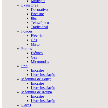
Multisplit
Exaustores
Decorativo
Encastre
Ilha
Telescópico
Tradicional
Fogões
Eléctrico
Gás
Misto
Fornos
Elétrico
Gás
Microondas
Frio
Encastre
Livre Instalação
Máquinas de Louça
Encastre
Livre Instalação
Máquinas de Roupa
Encastre
Livre Instalação
Placas