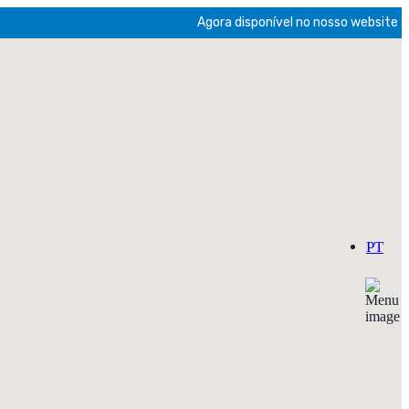
Agora disponível no nosso website a ven
PT