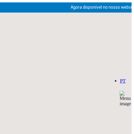
Agora disponível no nosso website a 
PT