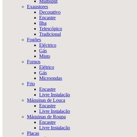
Multisplit
Exaustores
Decorativo
Encastre
Ilha
Telescópico
Tradicional
Fogões
Eléctrico
Gás
Misto
Fornos
Elétrico
Gás
Microondas
Frio
Encastre
Livre Instalação
Máquinas de Louça
Encastre
Livre Instalação
Máquinas de Roupa
Encastre
Livre Instalação
Placas