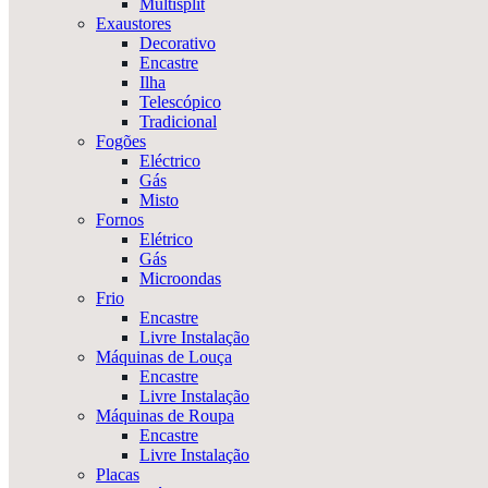
Multisplit
Exaustores
Decorativo
Encastre
Ilha
Telescópico
Tradicional
Fogões
Eléctrico
Gás
Misto
Fornos
Elétrico
Gás
Microondas
Frio
Encastre
Livre Instalação
Máquinas de Louça
Encastre
Livre Instalação
Máquinas de Roupa
Encastre
Livre Instalação
Placas