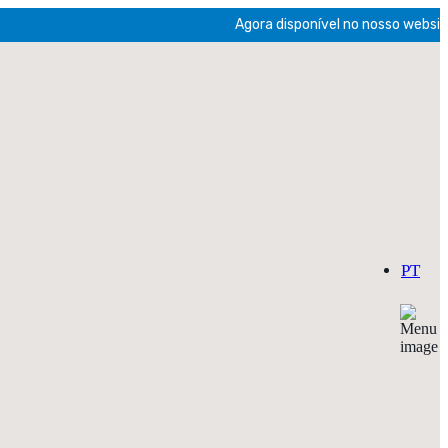
Agora disponível no nosso website a
PT