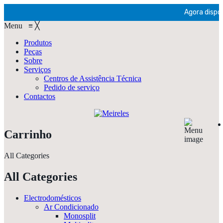
Agora dispon
Menu
≡
╳
Produtos
Peças
Sobre
Serviços
Centros de Assistência Técnica
Pedido de serviço
Contactos
Carrinho
All Categories
All Categories
Electrodomésticos
Ar Condicionado
Monosplit