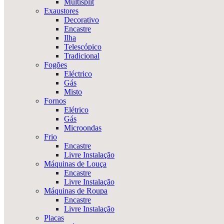
Multisplit
Exaustores
Decorativo
Encastre
Ilha
Telescópico
Tradicional
Fogões
Eléctrico
Gás
Misto
Fornos
Elétrico
Gás
Microondas
Frio
Encastre
Livre Instalação
Máquinas de Louça
Encastre
Livre Instalação
Máquinas de Roupa
Encastre
Livre Instalação
Placas