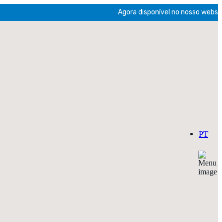
Agora disponível no nosso website a
PT