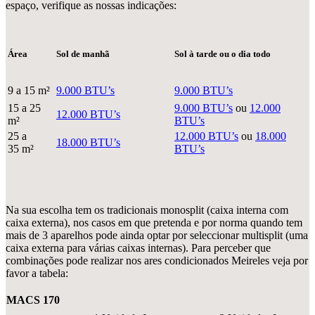
espaço, verifique as nossas indicações:
Área
Sol de manhã
Sol à tarde ou o dia todo
9 a 15 m²
9.000 BTU’s
9.000 BTU’s
15 a 25
9.000 BTU’s
ou
12.000
12.000 BTU’s
m²
BTU’s
25 a
12.000 BTU’s
ou
18.000
18.000 BTU’s
35 m²
BTU’s
Na sua escolha tem os tradicionais monosplit (caixa interna com
caixa externa), nos casos em que pretenda e por norma quando tem
mais de 3 aparelhos pode ainda optar por seleccionar multisplit (uma
caixa externa para várias caixas internas). Para perceber que
combinações pode realizar nos ares condicionados Meireles veja por
favor a tabela:
MACS 170